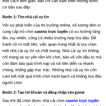
một cách đơn giản, bạn chỉ cần tuân theo những bước
cơ bản sau đây:
Bước 1: Tìm nhà cái uy tín
Với sự phát triển của thị trường online, số lượng đơn vị
cung cấp trò chơi
casino trực tuyến
có xu hướng tăng
lên, tuy nhiên, cũng có nhiều trường hợp lừa đảo. Để
tránh rủi ro mất tiền, việc quan trọng nhất là lựa chọn
một nhà cái uy tín và chất lượng. Nhà cái uy tín không
chỉ mang lại sự yên tâm khi chơi, bảo vệ vốn đầu tư mà
còn đảm bảo quá trình nạp và rút tiền diễn ra nhanh
chóng, không gặp trục trặc. Những nhà cái uy tín còn
cam kết một quá trình chơi minh bạch và không lừa đảo
người chơi.
Bước 2: Tạo tài khoản và đăng nhập vào game
Sau khi đã chọn được nhà cái chơi
casino trực tuyến