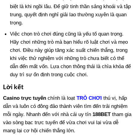
biệt là khi ngồi lâu. Để giữ tinh thần sảng khoái và tập
trung, quyết định nghỉ giải lao thường xuyên là quan
trọng.
Việc chọn trò chơi đúng cũng là yếu tố quan trọng.
Hãy chơi những trò mà bạn hiểu rõ luật chơi và mẹo
chơi. Điều này giúp tăng xác suất chiến thắng, trong
khi việc thử nghiệm với những trò chưa biết có thể
dẫn đến mất vốn. Lựa chọn thông thái là chìa khóa để
duy trì sự ổn định trong cuộc chơi.
Lời kết
Casino trực tuyến
chính là loạt
TRÒ CHƠI
thú vị, hấp
dẫn và luôn có đông đảo thành viên tìm đến trải nghiệm
mỗi ngày. Nhanh đến với nhà cái uy tín
188BET
tham gia
vào sòng bạc trực tuyến để vừa chơi vui lại vừa dễ
mang lại cơ hội chiến thắng lớn.