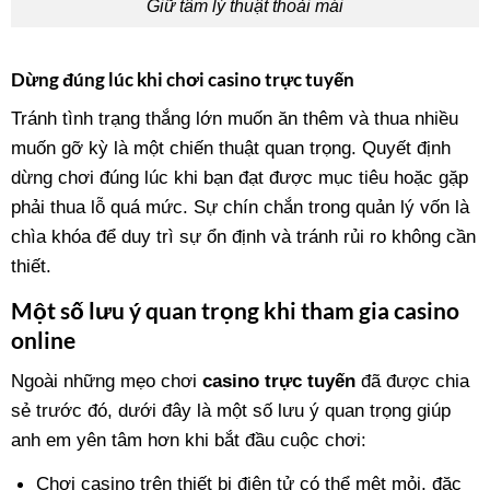
Giữ tâm lý thuật thoải mái
Dừng đúng lúc khi chơi casino trực tuyến
Tránh tình trạng thắng lớn muốn ăn thêm và thua nhiều
muốn gỡ kỳ là một chiến thuật quan trọng. Quyết định
dừng chơi đúng lúc khi bạn đạt được mục tiêu hoặc gặp
phải thua lỗ quá mức. Sự chín chắn trong quản lý vốn là
chìa khóa để duy trì sự ổn định và tránh rủi ro không cần
thiết.
Một số lưu ý quan trọng khi tham gia casino
online
Ngoài những mẹo chơi
casino trực tuyến
đã được chia
sẻ trước đó, dưới đây là một số lưu ý quan trọng giúp
anh em yên tâm hơn khi bắt đầu cuộc chơi:
Chơi casino trên thiết bị điện tử có thể mệt mỏi, đặc