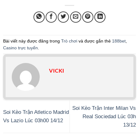
Bài viết này được đăng trong
Trò chơi
và được gắn thẻ
188bet
,
Casino trực tuyến
.
VICKI
Soi Kèo Trận Inter Milan Vs
Soi Kèo Trận Atletico Madrid
Real Sociedad Lúc 03h
Vs Lazio Lúc 03h00 14/12
13/12