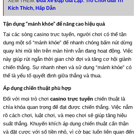
XEM THÊM:
Đua Xe Đạp Giả Lập: Trò Chơi Giải Trí
Kích Thích, Hấp Dẫn
Tận dụng “mánh khóe” để nâng cao hiệu quả
Tại các sòng casino trực tuyến, người chơi có thể tận
dụng một số “mánh khóe” để nhanh chóng bấm nút dừng
quay khi mũi tên trên màn hình vẫn đang hoạt động. Việc
này giúp rút ngắn thời gian chờ đợi và tăng cơ hội giành
chiến thắng. Sự nhanh nhẹn và sử dụng “mánh khóe” có
thể là yếu tố quyết định giữa thắng và thua.
Áp dụng chiến thuật phù hợp
Đối với mọi trò chơi
casino trực tuyến
chiến thuật là
chìa khóa quan trọng để đạt được chiến thắng. Việc nắm
rõ cách chơi, luật chơi, và mẹo chơi sẽ giúp tăng hiệu
suất thắng. Khuyến khích áp dụng chiến thuật cẩn thận
và đặt cược với số tiền nhỏ, vì cờ bạc luôn liên quan đến