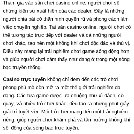
Tham gia vào sân chơi casino online, người chơi sẽ
chứng kiến sự xuất hiện của các dealer. Đây là những
người chia bài có thân hình quyến rũ và phong cách làm
việc chuyên nghiệp. Tại sàn casino online, người chơi có
thể tương tác trực tiếp với dealer và cả những người
chơi khác, tạo nên một không khí chơi độc đáo và thú vị.
Điều này mang lại trải nghiệm chơi game sống động hơn
và giúp người chơi cảm thấy như đang ở trong một sòng
bạc truyền thống.
Casino trực tuyến
không chỉ đem đến các trò chơi
phong phú mà còn mở ra một thế giới trải nghiệm đa
dạng. Các tựa game được ưa chuộng như xì dách, cò
quay, và nhiều trò chơi khác, đều tạo ra những phút giây
giải trí tuyệt vời. Mỗi trò chơi mang đến một trải nghiệm
riêng, giúp người chơi khám phá và tận hưởng không khí
sôi động của sòng bạc trực tuyến.