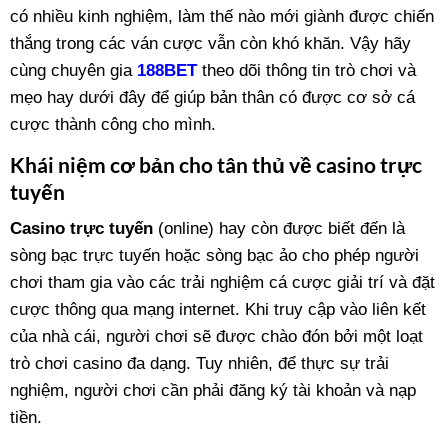
có nhiều kinh nghiệm, làm thế nào mới giành được chiến
thắng trong các ván cược vẫn còn khó khăn. Vậy hãy
cùng chuyên gia
188BET
theo dõi thông tin trò chơi và
mẹo hay dưới đây để giúp bản thân có được cơ sở cá
cược thành công cho mình.
Khái niệm cơ bản cho tân thủ về casino trực
tuyến
Casino trực tuyến
(online)
hay còn được biết đến là
sòng bạc trực tuyến hoặc sòng bạc ảo cho phép người
chơi tham gia vào các trải nghiệm cá cược giải trí và đặt
cược thông qua mạng internet. Khi truy cập vào liên kết
của nhà cái, người chơi sẽ được chào đón bởi một loạt
trò chơi casino đa dạng. Tuy nhiên, để thực sự trải
nghiệm, người chơi cần phải đăng ký tài khoản và nạp
tiền.