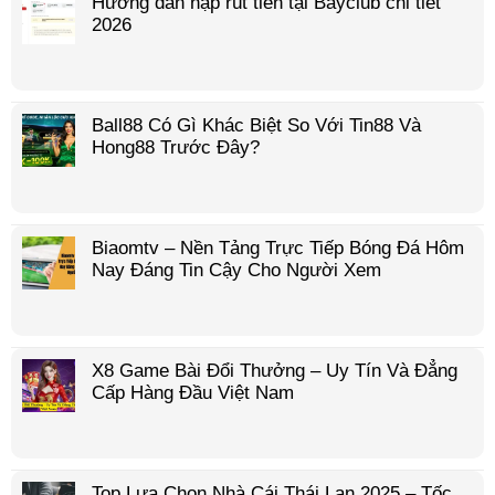
Hướng dẫn nạp rút tiền tại Bayclub chi tiết
2026
Ball88 Có Gì Khác Biệt So Với Tin88 Và
Hong88 Trước Đây?
Biaomtv – Nền Tảng Trực Tiếp Bóng Đá Hôm
Nay Đáng Tin Cậy Cho Người Xem
X8 Game Bài Đổi Thưởng – Uy Tín Và Đẳng
Cấp Hàng Đầu Việt Nam
Top Lựa Chọn Nhà Cái Thái Lan 2025 – Tốc