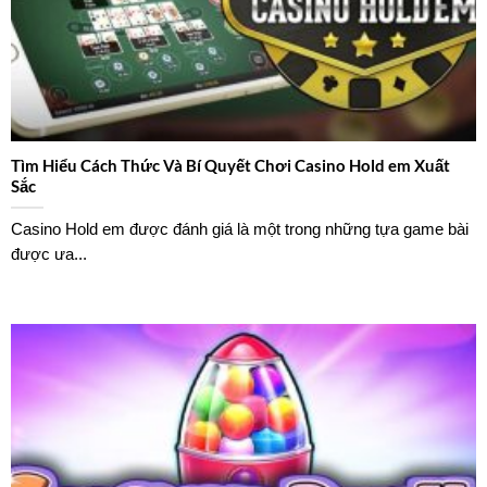
Tìm Hiểu Cách Thức Và Bí Quyết Chơi Casino Hold em Xuất
Sắc
Casino Hold em được đánh giá là một trong những tựa game bài
được ưa...