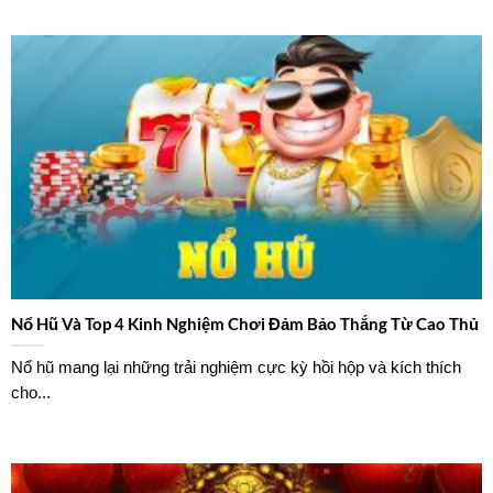
Nổ Hũ Và Top 4 Kinh Nghiệm Chơi Đảm Bảo Thắng Từ Cao Thủ
Nổ hũ mang lại những trải nghiệm cực kỳ hồi hộp và kích thích
cho...