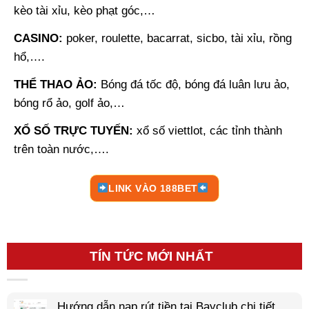
kèo tài xỉu, kèo phạt góc,…
CASINO:
poker, roulette, bacarrat, sicbo, tài xỉu, rồng
hổ,….
THỂ THAO ẢO:
Bóng đá tốc độ, bóng đá luân lưu ảo,
bóng rổ ảo, golf ảo,…
XỔ SỐ TRỰC TUYẾN:
xổ số viettlot, các tỉnh thành
trên toàn nước,….
LINK VÀO 188BET
TÍN TỨC MỚI NHẤT
Hướng dẫn nạp rút tiền tại Bayclub chi tiết