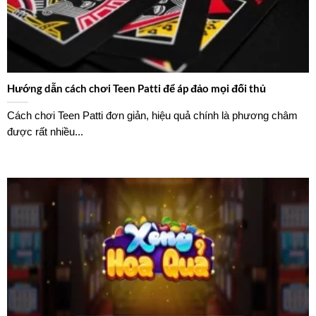
Hướng dẫn cách chơi Teen Patti để áp đảo mọi đối thủ
Cách chơi Teen Patti đơn giản, hiệu quả chính là phương châm
được rất nhiều...