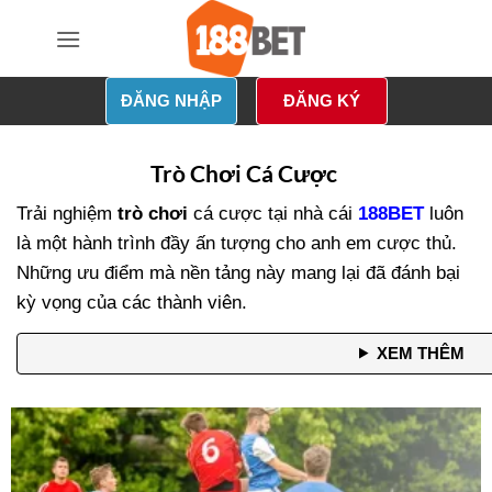
Bỏ
qua
nội
dung
ĐĂNG NHẬP
ĐĂNG KÝ
Trò Chơi Cá Cược
Trải nghiệm
trò chơi
cá cược tại nhà cái
188BET
luôn
là một hành trình đầy ấn tượng cho anh em cược thủ.
Những ưu điểm mà nền tảng này mang lại đã đánh bại
kỳ vọng của các thành viên.
XEM THÊM