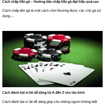
Cách chấp tiền gà – Hướng dẫn chấp tiền gà đạt hiệu quả cao
Cách chấp tiền gà là một cách chơi thường được các chủ gà sử
dụng....
Cách đánh bài xì lát dễ dàng từ A đến Z cho tân binh
Cách đánh bài xì lát dễ dàng giúp cho những người không biết