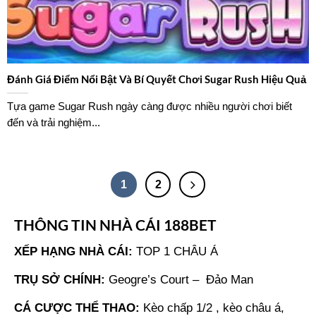
Đánh Giá Điểm Nổi Bật Và Bí Quyết Chơi Sugar Rush Hiệu Quả
Tựa game Sugar Rush ngày càng được nhiều người chơi biết
đến và trải nghiệm...
1
2
THÔNG TIN NHÀ CÁI 188BET
XẾP HẠNG NHÀ CÁI:
TOP 1 CHÂU Á
TRỤ SỞ CHÍNH:
Geogre’s Court – Đảo Man
CÁ CƯỢC THỂ THAO:
Kèo chấp 1/2 , kèo châu á,