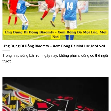
Ứng Dụng Di Động Biaomtv – Xem Bóng Đá Mọi Lúc, Mọi Nơi
Trong nhịp sống bận rộn ngày nay, không phải ai cũng có thể ngồi
trước...