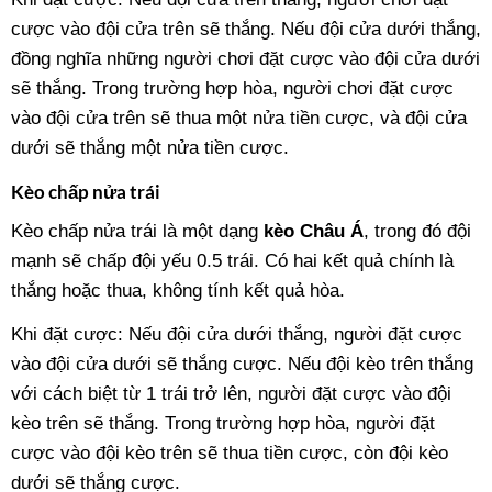
cược vào đội cửa trên sẽ thắng. Nếu đội cửa dưới thắng,
đồng nghĩa những người chơi đặt cược vào đội cửa dưới
sẽ thắng. Trong trường hợp hòa, người chơi đặt cược
vào đội cửa trên sẽ thua một nửa tiền cược, và đội cửa
dưới sẽ thắng một nửa tiền cược.
Kèo chấp nửa trái
Kèo chấp nửa trái là một dạng
kèo Châu Á
, trong đó đội
mạnh sẽ chấp đội yếu 0.5 trái. Có hai kết quả chính là
thắng hoặc thua, không tính kết quả hòa.
Khi đặt cược: Nếu đội cửa dưới thắng, người đặt cược
vào đội cửa dưới sẽ thắng cược. Nếu đội kèo trên thắng
với cách biệt từ 1 trái trở lên, người đặt cược vào đội
kèo trên sẽ thắng. Trong trường hợp hòa, người đặt
cược vào đội kèo trên sẽ thua tiền cược, còn đội kèo
dưới sẽ thắng cược.