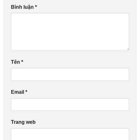
Bình luận
*
Tên
*
Email
*
Trang web