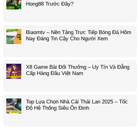
Hong88 Trước Đây?
Biaomtv – Nền Tảng Trực Tiếp Bóng Đá Hôm
Nay Đáng Tin Cậy Cho Người Xem
X8 Game Bài Đổi Thưởng – Uy Tín Và Đẳng
Cấp Hàng Đầu Việt Nam
Top Lựa Chọn Nhà Cái Thái Lan 2025 – Tốc
Độ Hệ Thống Siêu Ổn Định