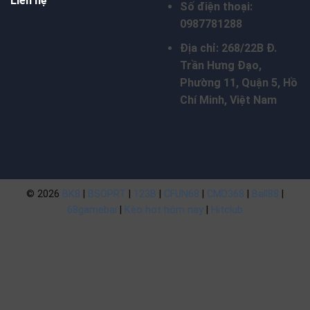
Liên hệ
Số điện thoại:
0987781288
Địa chỉ: 268/22B Đ.
Trần Hưng Đạo,
Phường 11, Quận 5, Hồ
Chí Minh, Việt Nam
© 2026
BK8
|
BSOPRT
|
123B
|
CFUN68
|
CMD368
|
Ball88
|
68gamebai
|
Kèo hot hôm nay
|
Hitclub