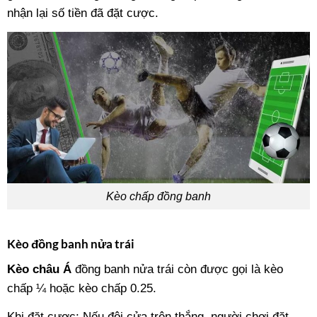
nhận lại số tiền đã đặt cược.
Kèo chấp đồng banh
Kèo đồng banh nửa trái
Kèo châu Á
đồng banh nửa trái còn được gọi là kèo
chấp ¼ hoặc kèo chấp 0.25.
Khi đặt cược: Nếu đội cửa trên thắng, người chơi đặt