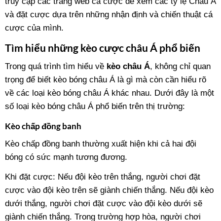
truy cập các trang web cá cược để xem các tỷ lệ Châu Á
và đặt cược dựa trên những nhận định và chiến thuật cá
cược của mình.
Tìm hiểu những kèo cược châu Á phổ biến
Trong quá trình tìm hiểu về
kèo châu Á
, không chỉ quan
trọng để biết kèo bóng châu Á là gì mà còn cần hiểu rõ
về các loại kèo bóng châu Á khác nhau. Dưới đây là một
số loại kèo bóng châu Á phổ biến trên thị trường:
Kèo chấp đồng banh
Kèo chấp đồng banh thường xuất hiện khi cả hai đội
bóng có sức mạnh tương đương.
Khi đặt cược: Nếu đội kèo trên thắng, người chơi đặt
cược vào đội kèo trên sẽ giành chiến thắng. Nếu đội kèo
dưới thắng, người chơi đặt cược vào đội kèo dưới sẽ
giành chiến thắng. Trong trường hợp hòa, người chơi