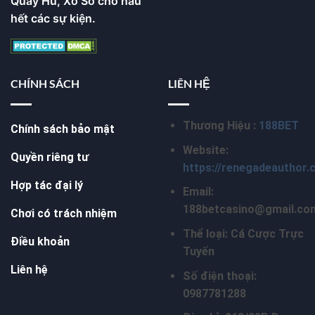
Quay Hũ, Xổ Số cho hầu
hết các sự kiện.
CHÍNH SÁCH
LIÊN HỆ
Thương Hiệu :
188BET
Chính sách bảo mật
Website:
Quyền riêng tư
https://renegadeauthor.
Hợp tác đại lý
Email:
188betcasino@gmail.co
Chơi có trách nhiệm
Thể loại: Cá Cược Trực
Điều khoản
Tuyến
Liên hệ
Số điện thoại:
0987781288