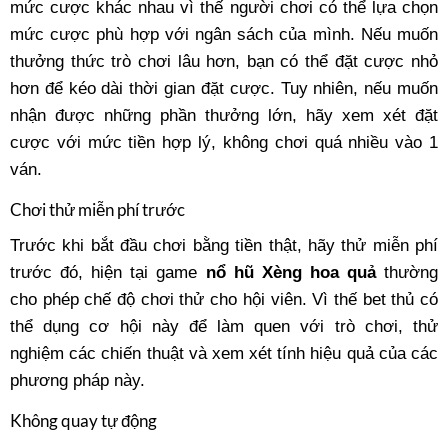
mức cược khác nhau vì thế người chơi có thể lựa chọn
mức cược phù hợp với ngân sách của mình. Nếu muốn
thưởng thức trò chơi lâu hơn, bạn có thể đặt cược nhỏ
hơn để kéo dài thời gian đặt cược. Tuy nhiên, nếu muốn
nhận được những phần thưởng lớn, hãy xem xét đặt
cược với mức tiền hợp lý, không chơi quá nhiều vào 1
ván.
Chơi thử miễn phí trước
Trước khi bắt đầu chơi bằng tiền thật, hãy thử miễn phí
trước đó, hiện tại game
nổ hũ Xèng hoa quả
thường
cho phép chế độ chơi thử cho hội viên. Vì thế bet thủ có
thể dụng cơ hội này để làm quen với trò chơi, thử
nghiệm các chiến thuật và xem xét tính hiệu quả của các
phương pháp này.
Không quay tự động