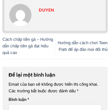
DUYEN
Cách chấp tiền gà – Hướng
Hướng dẫn cách chơi Teen
dẫn chấp tiền gà đạt hiệu
Patti để áp đảo mọi đối thủ
quả cao
Để lại một bình luận
Email của bạn sẽ không được hiển thị công khai.
Các trường bắt buộc được đánh dấu
*
Bình luận
*