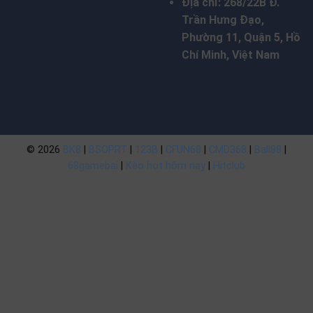
Địa chỉ: 268/22B Đ.
Trần Hưng Đạo,
Phường 11, Quận 5, Hồ
Chí Minh, Việt Nam
© 2026
BK8
|
BSOPRT
|
123B
|
CFUN68
|
CMD368
|
Ball88
|
68gamebai
|
Kèo hot hôm nay
|
Hitclub