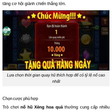
tăng cơ hội giành chiến thắng lớn.
Lựa chọn thời gian quay hũ thích hợp để có tỷ lệ nổ cao
nhất
Chọn cược phù hợp
Trò chơi
nổ hũ Xèng hoa quả
thường cung cấp nhiều