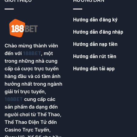
Hướng dẫn đăng ký
Hướng dẫn đăng nhập
Hướng dẫn nạp tiền
Chào mừng thành viên
đến với
188BET
, một
Hướng dẫn rút tiền
trong những nhà cung
cấp cá cược trực tuyến
Hướng dẫn tải app
hàng đầu và có tầm ảnh
hưởng nhất trong ngành
giải trí trực tuyến,
188BET
cung cấp các
sản phẩm đa dạng đến
người chơi từ Thể Thao,
Thể Thao Điện Tử đến
Casino Trực Tuyến,