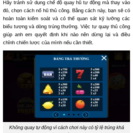
Hãy tránh sử dụng chế độ quay hũ tự động mà thay vào
đó, chọn cách nổ hũ thủ công. Bằng cách này, bạn sẽ có
hoàn toàn kiểm soát và có thể quan sát kỹ lưỡng các
biểu tượng và dòng trúng thưởng. Việc tự quay thủ công
giúp anh em quyết định khi nào nên dừng lại và điều
chỉnh chiến lược của mình nếu cần thiết.
Không quay tự động vì cách chơi này có tỷ lệ trúng khá