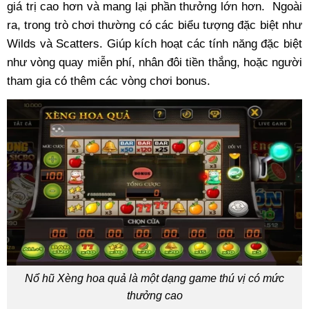
giá trị cao hơn và mang lại phần thưởng lớn hơn. Ngoài
ra, trong trò chơi thường có các biểu tượng đặc biệt như
Wilds và Scatters. Giúp kích hoạt các tính năng đặc biệt
như vòng quay miễn phí, nhân đôi tiền thắng, hoặc người
tham gia có thêm các vòng chơi bonus.
Nổ hũ Xèng hoa quả là một dạng game thú vị có mức
thưởng cao