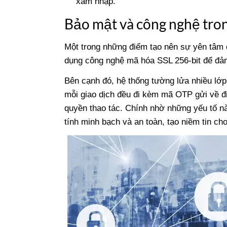
xâm nhập.
Bảo mật và công nghệ trong
Một trong những điểm tạo nên sự yên tâm c
dụng công nghệ mã hóa SSL 256-bit để đảm 
Bên cạnh đó, hệ thống tường lửa nhiều lớp 
mỗi giao dịch đều đi kèm mã OTP gửi về đi
quyền thao tác.
Chính nhờ những yếu tố này
tính minh bạch và an toàn, tạo niềm tin ch