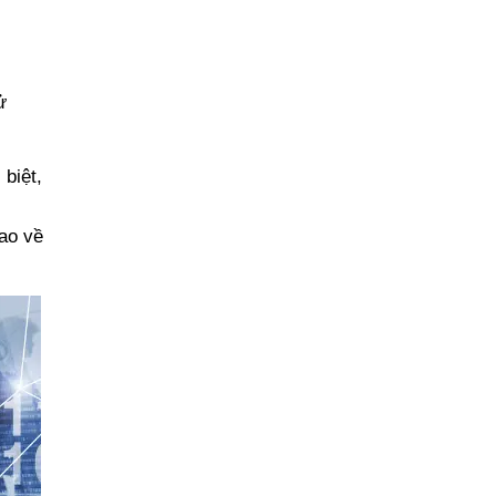
ử
biệt,
cao về