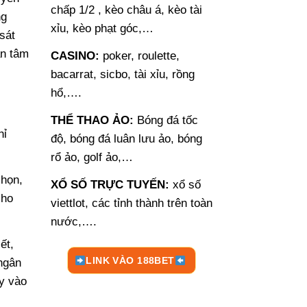
chấp 1/2 , kèo châu á, kèo tài
ng
xỉu, kèo phạt góc,…
sát
an tâm
CASINO:
poker, roulette,
bacarrat, sicbo, tài xỉu, rồng
hổ,….
THỂ THAO ẢO:
Bóng đá tốc
hỉ
độ, bóng đá luân lưu ảo, bóng
rổ ảo, golf ảo,…
chọn,
XỔ SỐ TRỰC TUYẾN:
xổ số
cho
viettlot, các tỉnh thành trên toàn
nước,….
ết,
LINK VÀO 188BET
ngân
ay vào