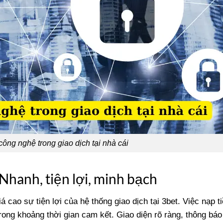
ông nghệ trong giao dịch tại nhà cái
Nhanh, tiện lợi, minh bạch
 cao sự tiện lợi của hệ thống giao dịch tại 3bet. Việc nạp ti
 trong khoảng thời gian cam kết. Giao diện rõ ràng, thông bá