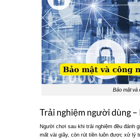
Bảo mật và c
Trải nghiệm người dùng – 
Người chơi sau khi trải nghiệm đều đánh giá
mất vài giây, còn rút tiền luôn được xử lý