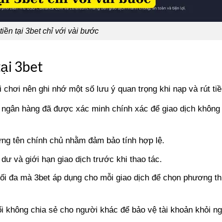
tiền tại 3bet chỉ với vài bước
tại 3bet
 chơi nên ghi nhớ một số lưu ý quan trọng khi nạp và rút tiề
 ngân hàng đã được xác minh chính xác để giao dịch không 
ng tên chính chủ nhằm đảm bảo tính hợp lệ.
dư và giới hạn giao dịch trước khi thao tác.
à tối đa mà 3bet áp dụng cho mỗi giao dịch để chọn phương t
đối không chia sẻ cho người khác để bảo vệ tài khoản khỏi n