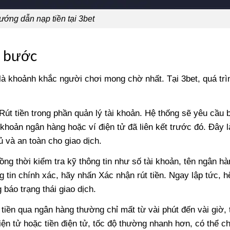
ướng dẫn nạp tiền tại 3bet
ài bước
h là khoảnh khắc người chơi mong chờ nhất. Tại 3bet, quá trì
út tiền trong phần quản lý tài khoản. Hệ thống sẽ yêu cầu 
khoản ngân hàng hoặc ví điện tử đã liên kết trước đó. Đây l
 và an toàn cho giao dịch.
ồng thời kiểm tra kỹ thông tin như số tài khoản, tên ngân hà
g tin chính xác, hãy nhấn Xác nhận rút tiền. Ngay lập tức, h
 báo trạng thái giao dịch.
 tiền qua ngân hàng thường chỉ mất từ vài phút đến vài giờ, 
iện tử hoặc tiền điện tử, tốc độ thường nhanh hơn, có thể ch