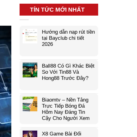
TÍN TỨC MỚI NHẤT
Hướng dẫn nạp rút tiền
tại Bayclub chi tiết
2026
Ball88 Có Gì Khác Biệt
So Với Tin88 Và
Hong88 Trước Đây?
Biaomtv – Nền Tảng
Trực Tiếp Bóng Đá
Hôm Nay Đáng Tin
Cậy Cho Người Xem
X8 Game Bài Đổi