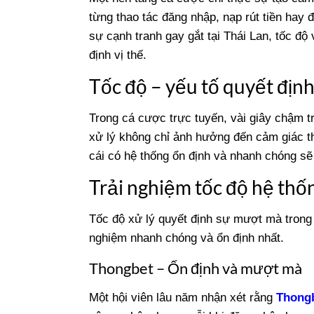
từng thao tác đăng nhập, nạp rút tiền hay
sự cạnh tranh gay gắt tại Thái Lan, tốc độ
định vị thế.
Tốc độ – yếu tố quyết định
Trong cá cược trực tuyến, vài giây chậm t
xử lý không chỉ ảnh hưởng đến cảm giác th
cái có hệ thống ổn định và nhanh chóng sẽ 
Trải nghiệm tốc độ hệ thốn
Tốc độ xử lý quyết định sự mượt mà trong
nghiệm nhanh chóng và ổn định nhất.
Thongbet – Ổn định và mượt mà
Một hội viên lâu năm nhận xét rằng
Thong