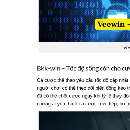
Ve
Bkk-win – Tốc độ sống còn cho cư
Cá cược thể thao yêu cầu tốc độ cập nhật 
người chơi có thể theo dõi biến động kèo th
đã có thể chốt cược ngay khi tỷ lệ thay đổ
những ai yêu thích cá cược trực tiếp, nơi 