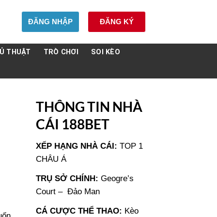
ĐĂNG NHẬP
ĐĂNG KÝ
Ủ THUẬT
TRÒ CHƠI
SOI KÈO
THÔNG TIN NHÀ
CÁI 188BET
XẾP HẠNG NHÀ CÁI:
TOP 1
CHÂU Á
TRỤ SỞ CHÍNH:
Geogre’s
Court – Đảo Man
CÁ CƯỢC THỂ THAO:
Kèo
uốn