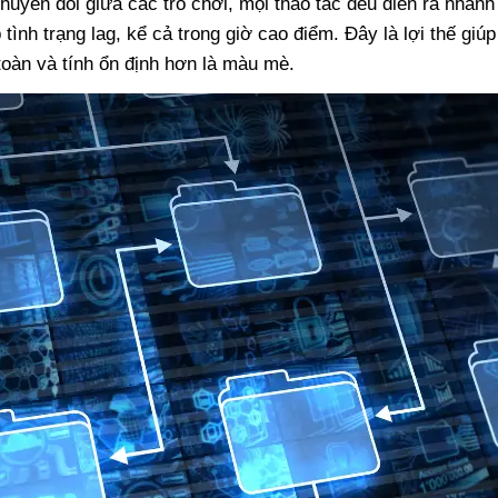
uyển đổi giữa các trò chơi, mọi thao tác đều diễn ra nhanh
ình trạng lag, kể cả trong giờ cao điểm. Đây là lợi thế giúp
oàn và tính ổn định hơn là màu mè.