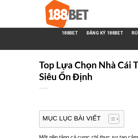
Bỏ
qua
nội
dung
188BET
ĐĂNG KÝ 188BET
RÚ
Top Lựa Chọn Nhà Cái T
Siêu Ổn Định
MỤC LỤC BÀI VIẾT
Một nền tảng cá cược chỉ thực sự tạo cảm