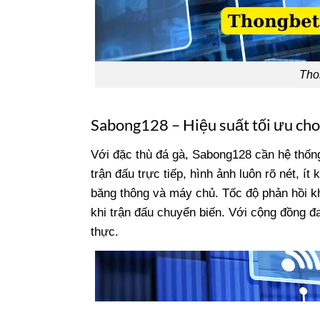
Tho
Sabong128 – Hiệu suất tối ưu cho 
Với đặc thù đá gà, Sabong128 cần hệ thống
trận đấu trực tiếp, hình ảnh luôn rõ nét, ít 
băng thông và máy chủ. Tốc độ phản hồi kh
khi trận đấu chuyển biến. Với cộng đồng đ
thực.