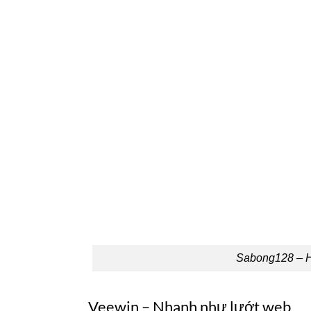
Sabong128 – Hiệ
Veewin – Nhanh như lướt web