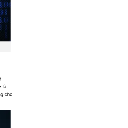
ể
 là
ng cho